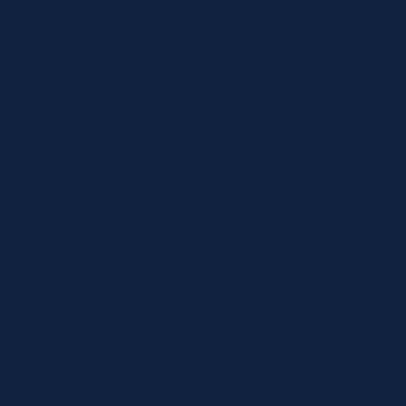
快速导航
华体会体育官网
华体会APP下载
账户注册登录
体育赛事资讯
关于华体会
客户服务
邮件
cs@hthhome-sports.com