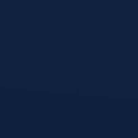
电话
+63 2 8888 8888
时间
24/7 全天候支持
合规说明
由 HTH Entertainment Group 运营，注册编号 PAGCOR-2026-
HTH。致力于提供安全、公平的互动体验。
Tower 2, RCBC Plaza, Makati,
Manila, Philippines
官方合作伙伴
开云体育app
乐鱼安卓中心
华体会比分网
英雄联盟赛事前瞻
与社区平台
LPL投注官网
虎扑电竞
Crown皇冠体育
Mile
Sports Official 米乐体育官网
鸭脖体育
lejing-solution.com.cn
© 2026 HTH Entertainment Group. All rights reserved.
18+
理性娱乐
品牌安全中心