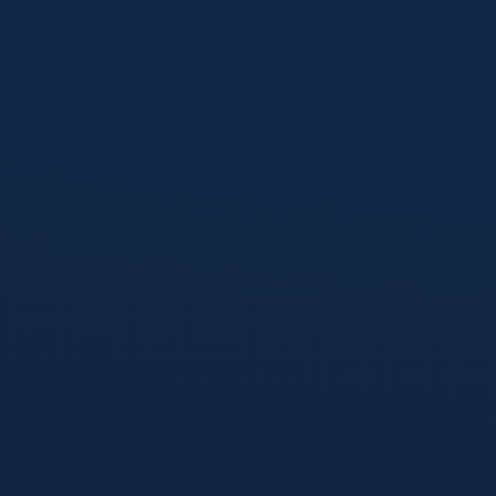
是在通勤途中，还是在赛场观众席，只需指尖轻触，即可完成
官方账号注册、安全登录、赛事订阅及各类互动操作。
坚如磐石的安全合规承诺
信任是数字娱乐平台的基石。华体会体育持有包括PAGCOR
在内的多项国际合法运营牌照，严格遵守各运营地区的法律法
规。在数据安全层面，平台全面部署了256位SSL加密传输协
议与企业级防火墙，构建了从前端访问到后端数据库的全链路
防御体系。此外，我们倡导理性娱乐，平台内置了多重防沉迷
与自我限制工具，致力于为全球用户营造一个健康、公平、透
明的数字互动环境。
展望未来，华体会体育将继续秉持“科技赋能体育”的理念，不
断拓展边界。我们将积极探索Web3.0、虚拟现实(VR)等前沿
技术在体育场景中的应用，力求为每一位选择HTH的用户带
来超越期待的震撼体验。立刻通过官方入口加入我们，共同见
证数字体育新纪元的辉煌。
准备好迎接顶级竞技体验了吗？